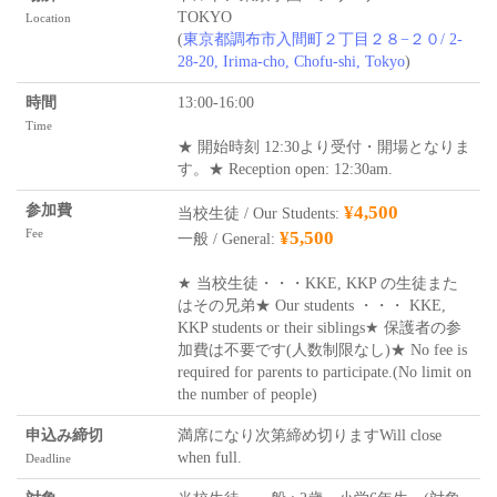
TOKYO
Location
(
東京都調布市入間町２丁目２８−２０/ 2-
28-20, Irima-cho, Chofu-shi, Tokyo
)
時間
13:00-16:00
Time
★ 開始時刻 12:30より受付・開場となりま
す。★ Reception open: 12:30am.
参加費
¥4,500
当校生徒 / Our Students:
Fee
¥5,500
一般 / General:
★ 当校生徒・・・KKE, KKP の生徒また
はその兄弟★ Our students ・・・ KKE,
KKP students or their siblings★ 保護者の参
加費は不要です(人数制限なし)★ No fee is
required for parents to participate.(No limit on
the number of people)
申込み締切
満席になり次第締め切りますWill close
when full.
Deadline