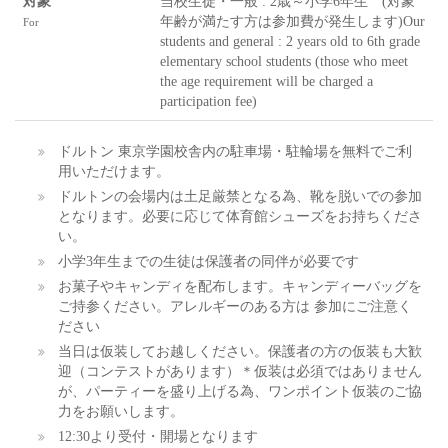
対象
当校生徒・一般 : 2歳～小学6年生 (対象
年齢が満たす方は参加費が発生します)Our
For
students and general : 2 years old to 6th grade
elementary school students (those who meet
the age requirement will be charged a
participation fee)
ドルトン 東京学園校舎内の駐車場・駐輪場を無料でご利
用いただけます。
ドルトンの会場内は土足厳禁となる為、靴を脱いでの参加
となります。必要に応じて体育館シューズをお持ちくださ
い。
小学3年生までの生徒は保護者の同伴が必要です
お菓子やキャンディを配布します。キャンディーバッグを
ご持参ください。アレルギーのある方は 参加にご注意く
ださい
当日は仮装してお越しください。保護者の方の仮装も大歓
迎（コンテストがあります）＊仮装は必須ではありません
が、パーティーを盛り上げる為、ワンポイント仮装のご協
力をお願いします。
12:30より受付・開場となります