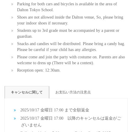
Parking for both cars and bicycles is available in the area of
Dalton Tokyo School.
Shoes are not allowed inside the Dalton venue, So, please bring
your indoor shoes if necessary.
Students up to 3rd grade must be accompanied by a parent or
guardian.
Snacks and candies will be distributed. Please bring a candy bag.
Please be careful if your child has any allergies.
Please come and join the party with costume on. Parents are also
welcome to dress up (There will be a contest).
Reception open: 12:30am.
キャンセルに関して
お支払い方法の注意点
2025/10/17 金曜日 17:00 まで全額返金
2025/10/17 金曜日 17:00 以降のキャンセルは返金がご
ざいません