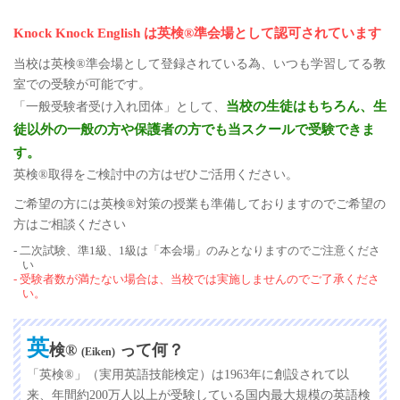
Knock Knock English は英検®準会場として認可されています
当校は英検®準会場として登録されている為、いつも学習してる教
室での受験が可能です。
当校の生徒はもちろん、生
「一般受験者受け入れ団体」として、
徒以外の一般の方や保護者の方でも当スクールで受験できま
す。
英検®取得をご検討中の方はぜひご活用ください。
ご希望の方には英検®対策の授業も準備しておりますのでご希望の
方はご相談ください
二次試験、準1級、1級は「本会場」のみとなりますのでご注意くださ
い
受験者数が満たない場合は、当校では実施しませんのでご了承くださ
い。
英
検®
って何？
(Eiken)
「英検®」（実用英語技能検定）は1963年に創設されて以
来、年間約200万人以上が受験している国内最大規模の英語検