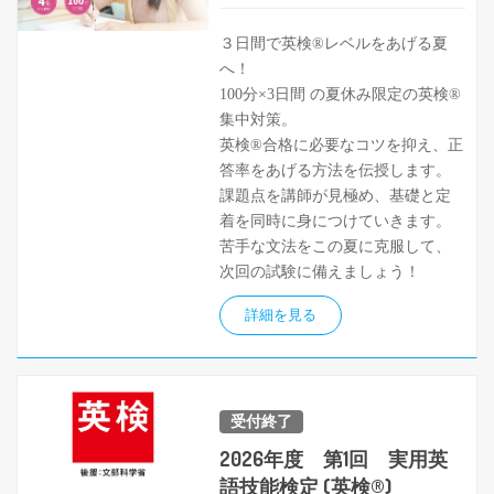
３日間で英検®レベルをあげる夏
へ！
100分×3日間 の夏休み限定の英検®
集中対策。
英検®合格に必要なコツを抑え、正
答率をあげる方法を伝授します。
課題点を講師が見極め、基礎と定
着を同時に身につけていきます。
苦手な文法をこの夏に克服して、
次回の試験に備えましょう！
詳細を見る
受付終了
2026年度 第1回 実用英
語技能検定 (英検®)