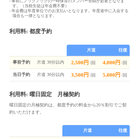
事前にノックノックの一時保育のメンバー登録が必要となりま
す。（当校生徒は年会費不要）
年会費は年度単位でのお支払いとなります。年度途中に入会する
場合も一律となります。
利用料: 都度予約
片道
往復
2,500円
4,000円
事前予約
片道 30分以内
/回
/回
3,500円
5,000円
当日予約
片道 30分以内
/回
/回
利用料: 曜日固定 月極契約
曜日固定の月極契約は、都度予約の料金から20％割引でご契
約いただけます。
片道
往復