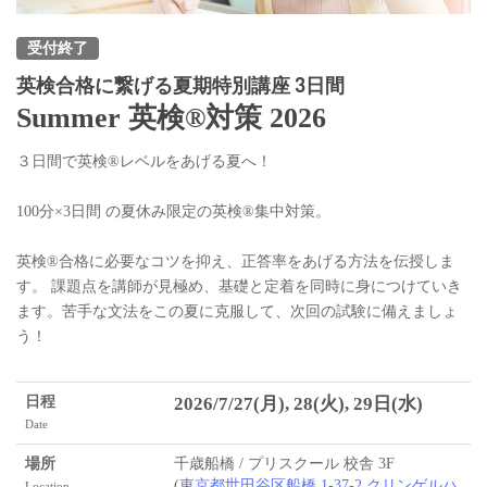
受付終了
英検合格に繋げる夏期特別講座 3日間
Summer 英検®対策 2026
３日間で英検®レベルをあげる夏へ！
100分×3日間 の夏休み限定の英検®集中対策。
英検®合格に必要なコツを抑え、正答率をあげる方法を伝授しま
す。 課題点を講師が見極め、基礎と定着を同時に身につけていき
ます。苦手な文法をこの夏に克服して、次回の試験に備えましょ
う！
日程
2026/7/27(月), 28(火), 29日(水)
Date
場所
千歳船橋 / プリスクール 校舎 3F
(
東京都世田谷区船橋 1-37-2 クリンゲルハ
Location