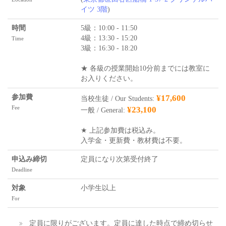
イツ 3階
)
時間
5級：10:00 - 11:50
4級：13:30 - 15:20
Time
3級：16:30 - 18:20
★ 各級の授業開始10分前までには教室に
お入りください。
参加費
¥17,600
当校生徒 / Our Students:
Fee
¥23,100
一般 / General:
★ 上記参加費は税込み。
入学金・更新費・教材費は不要。
申込み締切
定員になり次第受付終了
Deadline
対象
小学生以上
For
定員に限りがございます。定員に達した時点で締め切らせ