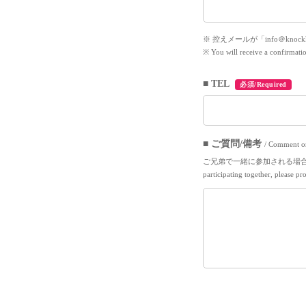
※ 控えメールが「info＠kno
※ You will receive a confirmati
■ TEL
必須/Required
■ ご質問/備考
/ Comment o
ご兄弟で一緒に参加される場合は
participating together, please pr