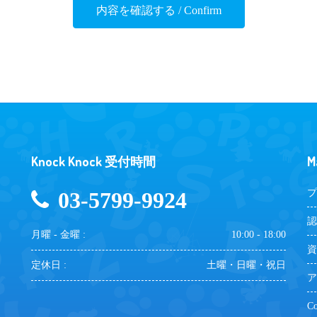
Knock Knock 受付時間
M
03-5799-9924
プ
認
月曜 - 金曜 :
10:00 - 18:00
資
定休日 :
土曜・日曜・祝日
ア
Co