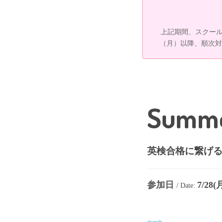
上記期間、スクール
（月）以降、順次対
Summe
英検合格に繋げる
参加日
7/28(
/ Date: