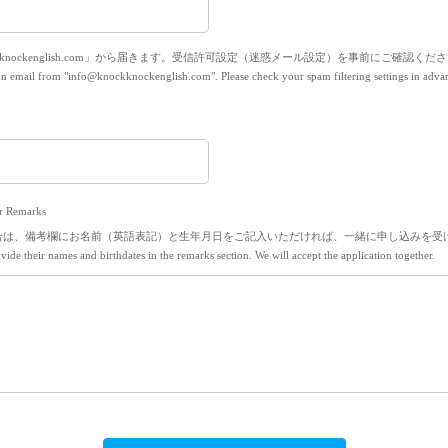
ckknockenglish.com」から届きます。受信許可設定（迷惑メール設定）を事前にご確認くだ
on email from "info@knockknockenglish.com". Please check your spam filtering settings in adva
r Remarks
、備考欄にお名前（英語表記）と生年月日をご記入いただければ、一緒に申し込みを受け付けます。If
ovide their names and birthdates in the remarks section. We will accept the application together.