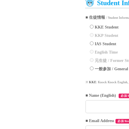
Student In
■ 生徒情報
/ Student Inform
KKE Student
KKP Student
IAS Student
English Time
元生徒 / Former St
一般参加 / General
※
KKE
: Knock Knock English
■ Name (English)
必須/R
■ Email Address
必須/Req