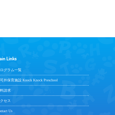
ain Links
ログラム一覧
可外保育施設 Knock Knock Preschool
料請求
クセス
ntact Us