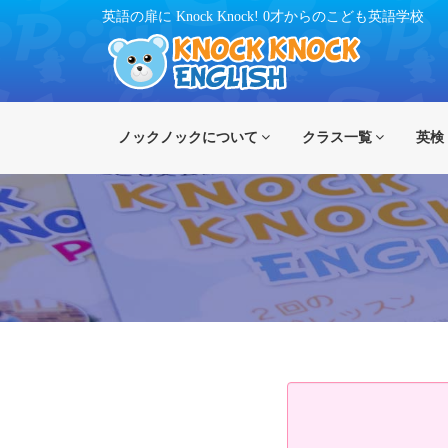
英語の扉に Knock Knock!
0才からのこども英語学校
ノックノックについて
クラス一覧
英検