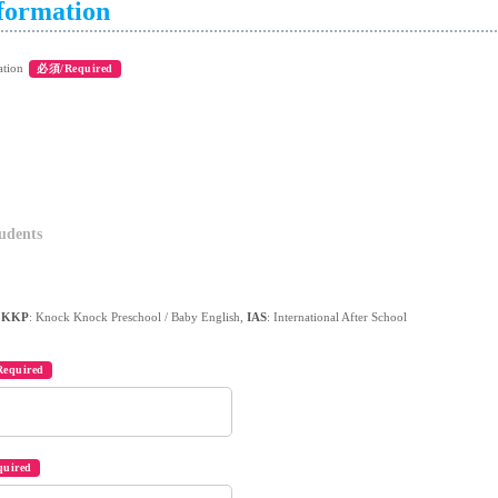
formation
ation
必須/Required
udents
,
KKP
: Knock Knock Preschool / Baby English,
IAS
: International After School
equired
uired